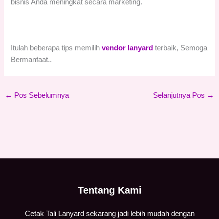
bisnis Anda meningkat secara marketing.
Itulah beberapa tips memilih
vendor lanyard
terbaik, Semoga
Bermanfaat..
←
Pos Sebelumnya
Selanjutnya Pos
→
Tentang Kami
Cetak Tali Lanyard sekarang jadi lebih mudah dengan