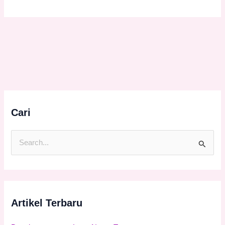
Cari
C
a
r
i
Artikel Terbaru
u
n