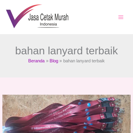
Lewati
ke
konten
bahan lanyard terbaik
Beranda
Blog
bahan lanyard terbaik
Gantungan
ID
Card
:
Bahan