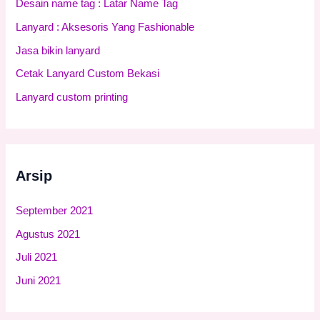
Desain name tag : Latar Name Tag
t
Lanyard : Aksesoris Yang Fashionable
u
Jasa bikin lanyard
k
:
Cetak Lanyard Custom Bekasi
Lanyard custom printing
Arsip
September 2021
Agustus 2021
Juli 2021
Juni 2021