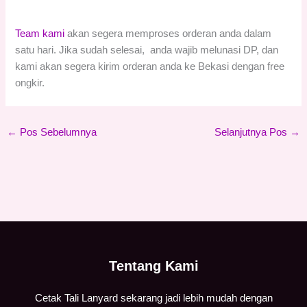
Team kami
akan segera memproses orderan anda dalam
satu hari. Jika sudah selesai, anda wajib melunasi DP, dan
kami akan segera kirim orderan anda ke Bekasi dengan free
ongkir.
←
Pos Sebelumnya
Selanjutnya Pos
→
Tentang Kami
Cetak Tali Lanyard sekarang jadi lebih mudah dengan