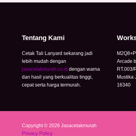
Tentang Kami
Work
Cetak Tali Lanyard sekarang jadi
M2Q8+P4
lebih mudah dengan
Arcade b
jasacetakmurah.co.id
dengan warna
RT.003/
dan hasil yang berkualitas tinggi,
Mustika 
cepat serta harga termurah.
16340
Copyright © 2026 Jasacetakmurah
Privacy Policy