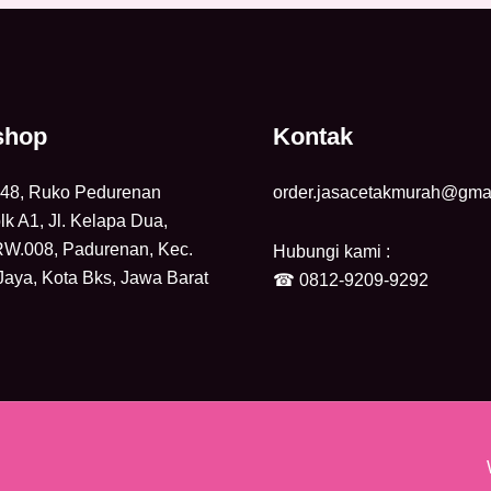
shop
Kontak
8, Ruko Pedurenan
order.jasacetakmurah@gma
lk A1, Jl. Kelapa Dua,
RW.008, Padurenan, Kec.
Hubungi kami :
Jaya, Kota Bks, Jawa Barat
☎
0812-9209-9292