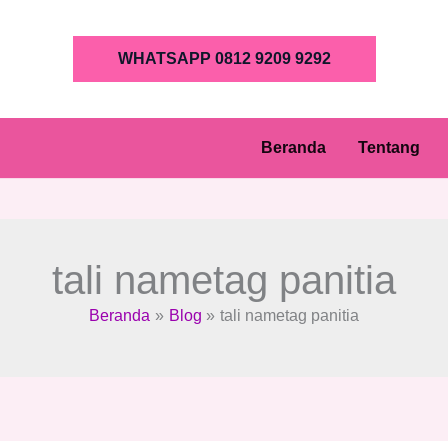
WHATSAPP 0812 9209 9292
Beranda
Tentang
tali nametag panitia
Beranda
Blog
tali nametag panitia