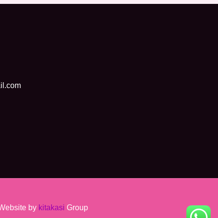
il.com
Website by
kitakasi
Group