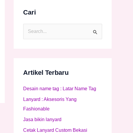
Cari
C
a
r
i
u
Artikel Terbaru
n
Desain name tag : Latar Name Tag
t
Lanyard : Aksesoris Yang
u
Fashionable
k
:
Jasa bikin lanyard
Cetak Lanyard Custom Bekasi