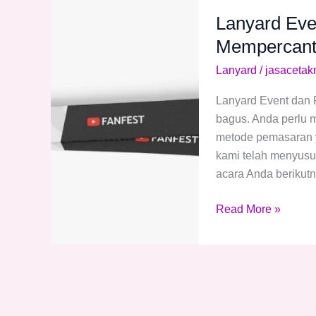
Lanyard
Lanyard Eve
Event
dan
Mempercant
Promosi
Lanyard
/
jasaceta
:
3
Lanyard Event dan 
Lanyard
bagus. Anda perlu 
Unik
metode pemasaran y
untuk
kami telah menyusu
Mempercantik
acara Anda berikut
Acara
Anda
Read More »