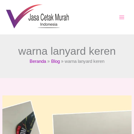
Lewati
ke
konten
warna lanyard keren
Beranda
Blog
warna lanyard keren
Lanyard
Printing :
Kelebihan
Dibanding
Metode