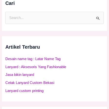
Cari
C
a
r
i
Artikel Terbaru
u
n
Desain name tag : Latar Name Tag
t
Lanyard : Aksesoris Yang Fashionable
u
Jasa bikin lanyard
k
:
Cetak Lanyard Custom Bekasi
Lanyard custom printing