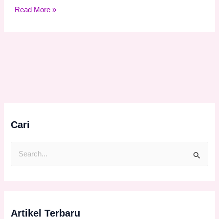
Read More »
Cari
C
a
r
i
Artikel Terbaru
u