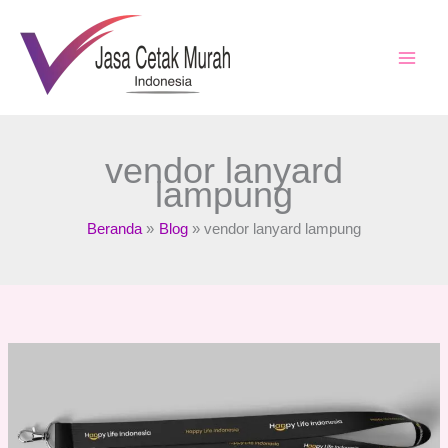
Lewati
ke
konten
vendor lanyard
lampung
Beranda
Blog
vendor lanyard lampung
Vendor
Lanyard
:
Cara